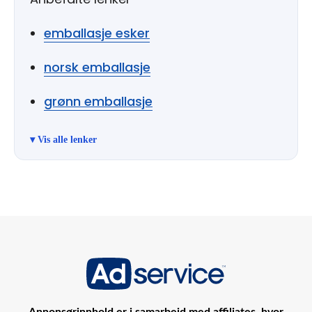
emballasje esker
norsk emballasje
grønn emballasje
Annonsørinnhold er i samarbeid med affiliates, hvor