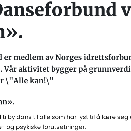
anseforbund v
n».
 er medlem av Norges idrettsforbu
 Vår aktivitet bygger på grunnverdi
r \"Alle kan!\"
an».
ilby dans til alle som har lyst til å lære s
ke- og psykiske forutsetninger.